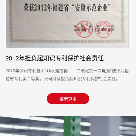
2012年担负起知识专利保护社会责任
2012年公司专利技术“非水溶液锂——二硫化铁一次电池”被评为福
建省专利奖二等奖。公司继续担负起知识专利保护社会责任。
探索更多