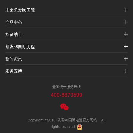
未来凯发k8国际
产品中心
招贤纳士
凯发k8国际历程
新闻资讯
服务支持
全国统一服务热线
400-8873599
Copyright ?2018
凯发k8国际电池官方网站
All
rights reserved.