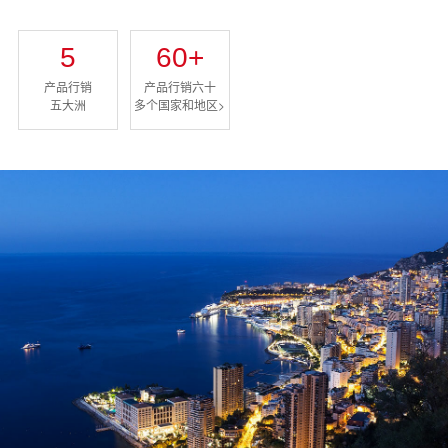
5
60
+
产品行销
产品行销六十
五大洲
多个国家和地区>