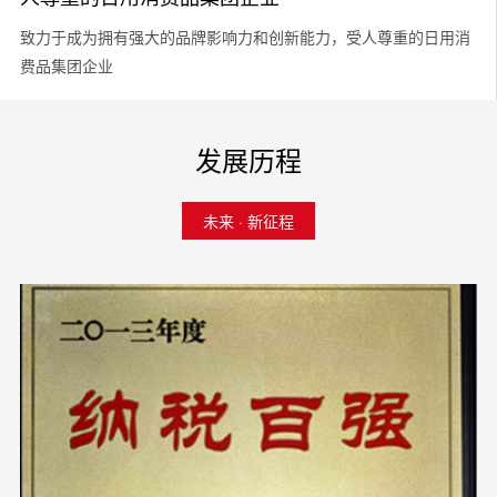
致力于成为拥有强大的品牌影响力和创新能力，受人尊重的日用消
费品集团企业
发展历程
未来 · 新征程