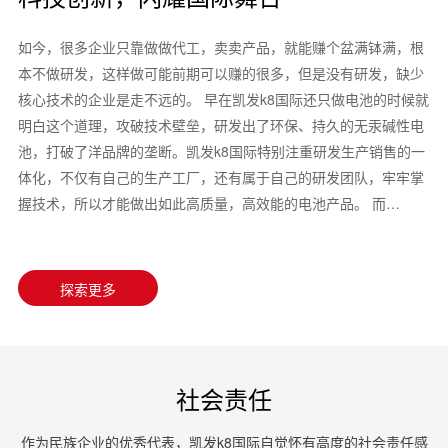
如今，很多企业只靠做做代工，卖卖产品，就能赚个盆满钵满，根
本不做研发，这样做可能前期可以赚的很多，但是没有研发，缺少
核心技术的企业是走不远的。 早在凯发k8国际还只做电池的时候就
明白这个道理，攻破技术壁垒，研发出了环保、持久的无汞碱性电
池，打破了洋品牌的垄断。凯发k8国际特别注重研发生产销售的一
体化，不仅有自己的生产工厂，还有属于自己的研发团队，牢牢掌
握技术，所以才能做出如此高质量，高效能的电池产品。 而…
探索更多
社会责任
作为民族企业的优秀代表，凯发k8国际自觉怀有高度的社会责任感