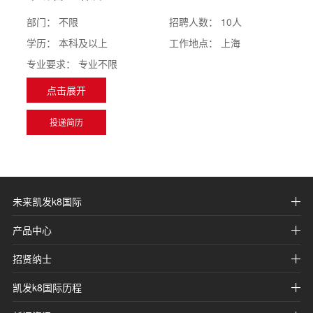
部门：
不限
招聘人数：
10人
学历：
本科及以上
工作地点：
上海
专业要求：
专业不限
点击展开
投递简历
未来凯发k8国际
产品中心
招贤纳士
凯发k8国际历程